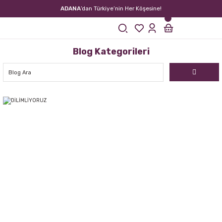
ADANA
’dan Türkiye’nin Her Köşesine!
Blog Kategorileri